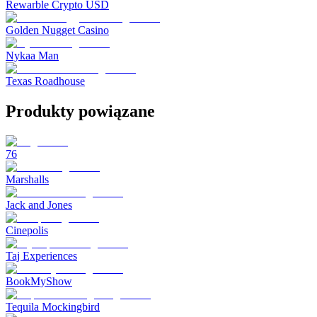
Rewarble Crypto USD
Golden Nugget Casino
Nykaa Man
Texas Roadhouse
Produkty powiązane
76
Marshalls
Jack and Jones
Cinepolis
Taj Experiences
BookMyShow
Tequila Mockingbird