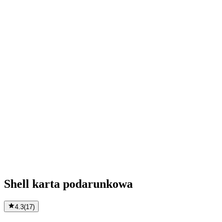
Shell karta podarunkowa
4.3
(
17
)