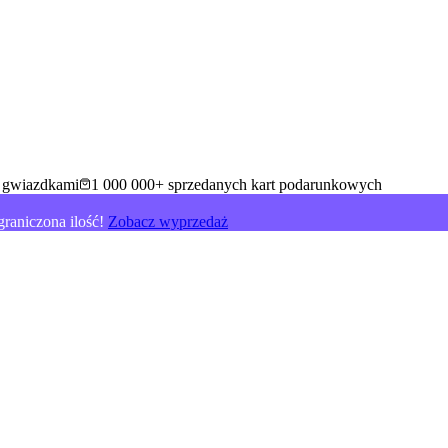
5 gwiazdkami
1 000 000+ sprzedanych kart podarunkowych
raniczona ilość!
Zobacz wyprzedaż