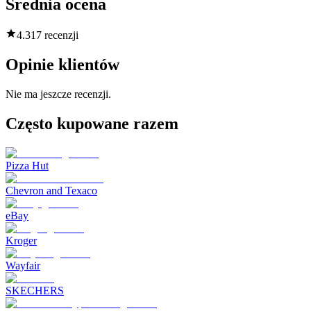
Średnia ocena
4.3
17 recenzji
Opinie klientów
Nie ma jeszcze recenzji.
Często kupowane razem
Pizza Hut
Chevron and Texaco
eBay
Kroger
Wayfair
SKECHERS