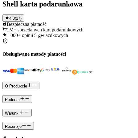
Shell karta podarunkowa
4.3
(
17
)
Bezpieczna
płatność
1M+
sprzedanych kart podarunkowych
1 000+
opinii 5-gwiazdkowych
Obsługiwane metody płatności
O Produkcie
Redeem
Warunki
Recenzje