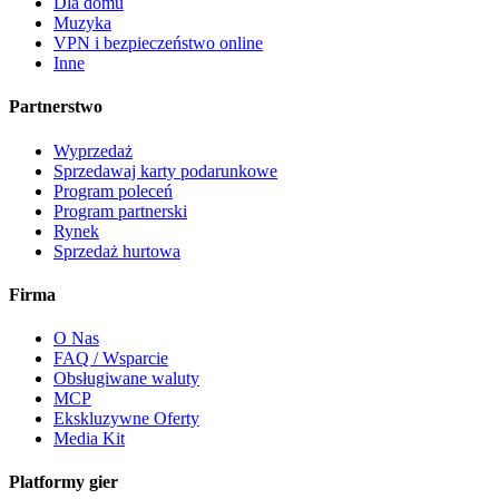
Dla domu
Muzyka
VPN i bezpieczeństwo online
Inne
Partnerstwo
Wyprzedaż
Sprzedawaj karty podarunkowe
Program poleceń
Program partnerski
Rynek
Sprzedaż hurtowa
Firma
O Nas
FAQ / Wsparcie
Obsługiwane waluty
MCP
Ekskluzywne Oferty
Media Kit
Platformy gier