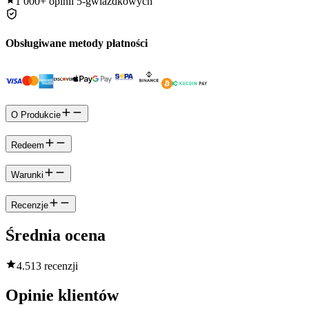
1 000+
opinii 5-gwiazdkowych
Obsługiwane metody płatności
O Produkcie
Redeem
Warunki
Recenzje
Średnia ocena
4.5
13 recenzji
Opinie klientów