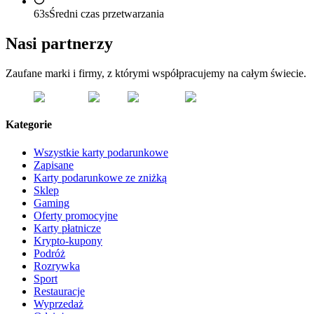
63s
Średni czas przetwarzania
Nasi partnerzy
Zaufane marki i firmy, z którymi współpracujemy na całym świecie.
Kategorie
Wszystkie karty podarunkowe
Zapisane
Karty podarunkowe ze zniżką
Sklep
Gaming
Oferty promocyjne
Karty płatnicze
Krypto-kupony
Podróż
Rozrywka
Sport
Restauracje
Wyprzedaż