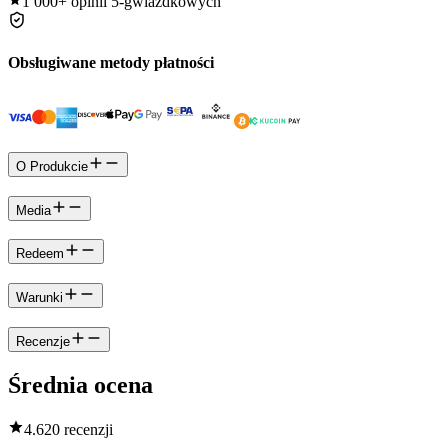
1 000+
opinii 5-gwiazdkowych
Obsługiwane metody płatności
O Produkcie
Media
Redeem
Warunki
Recenzje
Średnia ocena
4.6
20 recenzji