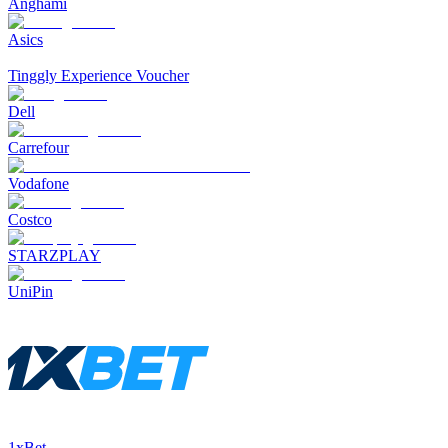
Anghami
Asics
Tinggly Experience Voucher
Dell
Carrefour
Vodafone
Costco
STARZPLAY
UniPin
1xBet