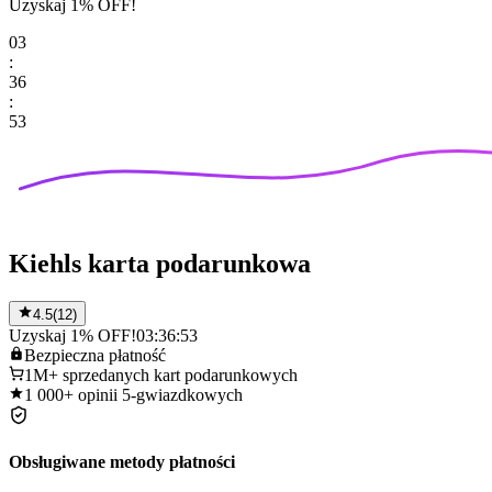
Uzyskaj 1% OFF!
03
:
36
:
53
Kiehls karta podarunkowa
4.5
(
12
)
Uzyskaj 1% OFF!
03:36:53
Bezpieczna
płatność
1M+
sprzedanych kart podarunkowych
1 000+
opinii 5-gwiazdkowych
Obsługiwane metody płatności