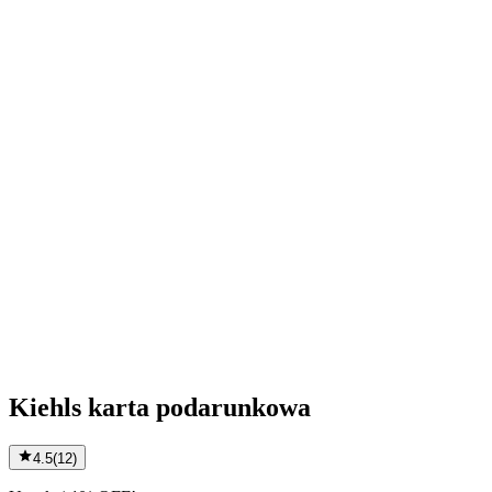
Kiehls karta podarunkowa
4.5
(
12
)