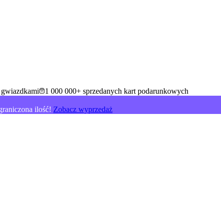
5 gwiazdkami
1 000 000+ sprzedanych kart podarunkowych
raniczona ilość!
Zobacz wyprzedaż