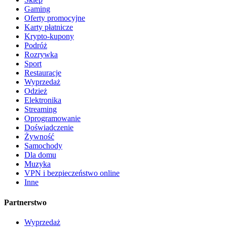
Gaming
Oferty promocyjne
Karty płatnicze
Krypto-kupony
Podróż
Rozrywka
Sport
Restauracje
Wyprzedaż
Odzież
Elektronika
Streaming
Oprogramowanie
Doświadczenie
Żywność
Samochody
Dla domu
Muzyka
VPN i bezpieczeństwo online
Inne
Partnerstwo
Wyprzedaż