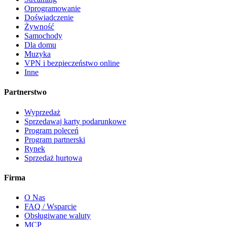
Oprogramowanie
Doświadczenie
Żywność
Samochody
Dla domu
Muzyka
VPN i bezpieczeństwo online
Inne
Partnerstwo
Wyprzedaż
Sprzedawaj karty podarunkowe
Program poleceń
Program partnerski
Rynek
Sprzedaż hurtowa
Firma
O Nas
FAQ / Wsparcie
Obsługiwane waluty
MCP