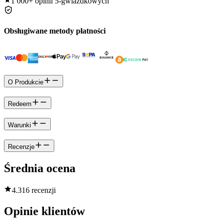
1 000+
opinii 5-gwiazdkowych
Obsługiwane metody płatności
O Produkcie
Redeem
Warunki
Recenzje
Średnia ocena
4.3
16 recenzji
Opinie klientów