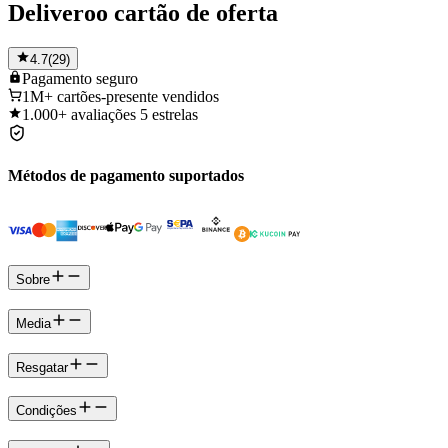
Deliveroo cartão de oferta
4.7
(
29
)
Pagamento
seguro
1M+
cartões-presente vendidos
1.000+
avaliações 5 estrelas
Métodos de pagamento suportados
Sobre
Media
Resgatar
Condições