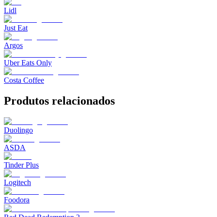
Lidl
Just Eat
Argos
Uber Eats Only
Costa Coffee
Produtos relacionados
Duolingo
ASDA
Tinder Plus
Logitech
Foodora