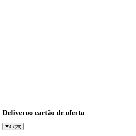
Deliveroo cartão de oferta
4.7
(
29
)