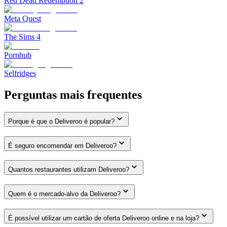
Red Dead Redemption 2
Meta Quest
The Sims 4
Pornhub
Selfridges
Perguntas mais frequentes
Porque é que o Deliveroo é popular?
É seguro encomendar em Deliveroo?
Quantos restaurantes utilizam Deliveroo?
Quem é o mercado-alvo da Deliveroo?
É possível utilizar um cartão de oferta Deliveroo online e na loja?