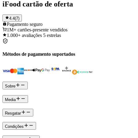
iFood cartão de oferta
4.4
(
7
)
Pagamento
seguro
1M+
cartões-presente vendidos
1.000+
avaliações 5 estrelas
Métodos de pagamento suportados
Sobre
Media
Resgatar
Condições