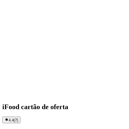
iFood cartão de oferta
4.4
(
7
)