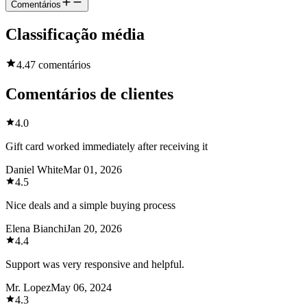
Comentários
Classificação média
4.4
7 comentários
Comentários de clientes
4.0
Gift card worked immediately after receiving it
Daniel White
Mar 01, 2026
4.5
Nice deals and a simple buying process
Elena Bianchi
Jan 20, 2026
4.4
Support was very responsive and helpful.
Mr. Lopez
May 06, 2024
4.3