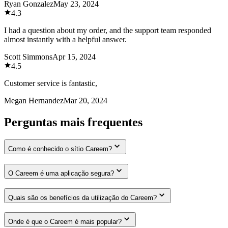
Ryan Gonzalez
May 23, 2024
4.3
I had a question about my order, and the support team responded
almost instantly with a helpful answer.
Scott Simmons
Apr 15, 2024
4.5
Customer service is fantastic,
Megan Hernandez
Mar 20, 2024
Perguntas mais frequentes
Como é conhecido o sítio Careem?
O Careem é uma aplicação segura?
Quais são os benefícios da utilização do Careem?
Onde é que o Careem é mais popular?