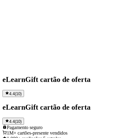
eLearnGift cartão de oferta
4.4
(
10
)
eLearnGift cartão de oferta
4.4
(
10
)
Pagamento
seguro
1M+
cartões-presente vendidos