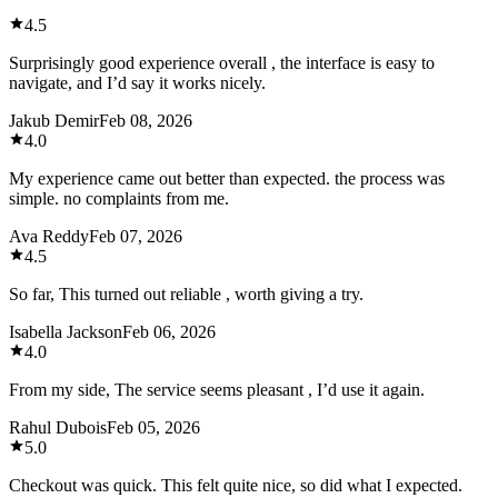
4.5
Surprisingly good experience overall , the interface is easy to
navigate, and I’d say it works nicely.
Jakub Demir
Feb 08, 2026
4.0
My experience came out better than expected. the process was
simple. no complaints from me.
Ava Reddy
Feb 07, 2026
4.5
So far, This turned out reliable , worth giving a try.
Isabella Jackson
Feb 06, 2026
4.0
From my side, The service seems pleasant , I’d use it again.
Rahul Dubois
Feb 05, 2026
5.0
Checkout was quick. This felt quite nice, so did what I expected.