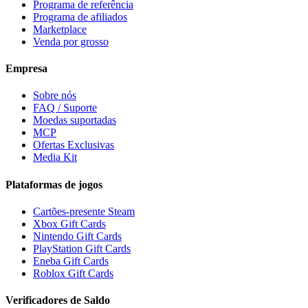
Programa de referência
Programa de afiliados
Marketplace
Venda por grosso
Empresa
Sobre nós
FAQ / Suporte
Moedas suportadas
MCP
Ofertas Exclusivas
Media Kit
Plataformas de jogos
Cartões-presente Steam
Xbox Gift Cards
Nintendo Gift Cards
PlayStation Gift Cards
Eneba Gift Cards
Roblox Gift Cards
Verificadores de Saldo