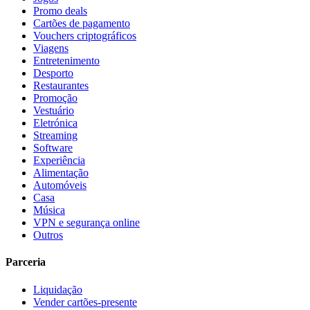
Promo deals
Cartões de pagamento
Vouchers criptográficos
Viagens
Entretenimento
Desporto
Restaurantes
Promoção
Vestuário
Eletrónica
Streaming
Software
Experiência
Alimentação
Automóveis
Casa
Música
VPN e segurança online
Outros
Parceria
Liquidação
Vender cartões-presente