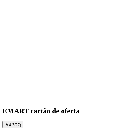
EMART cartão de oferta
4.7
(
27
)