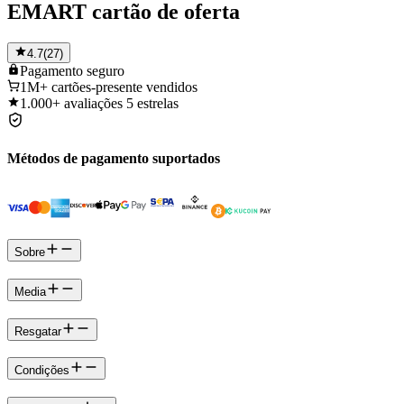
EMART cartão de oferta
4.7
(
27
)
Pagamento
seguro
1M+
cartões-presente vendidos
1.000+
avaliações 5 estrelas
Métodos de pagamento suportados
Sobre
Media
Resgatar
Condições