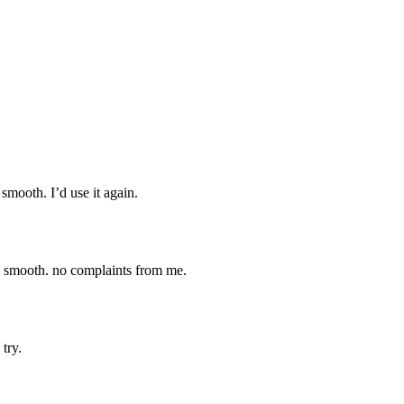
smooth. I’d use it again.
ry smooth. no complaints from me.
try.