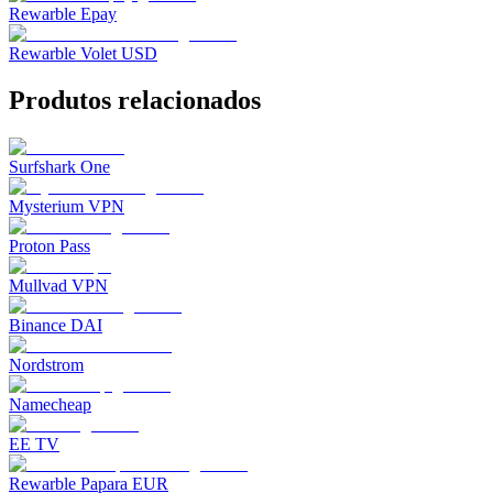
Rewarble Epay
Rewarble Volet USD
Produtos relacionados
Surfshark One
Mysterium VPN
Proton Pass
Mullvad VPN
Binance DAI
Nordstrom
Namecheap
EE TV
Rewarble Papara EUR