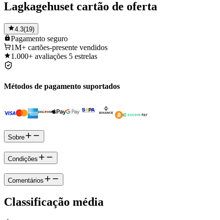
Lagkagehuset cartão de oferta
4.3
(
19
)
Pagamento
seguro
1M+
cartões-presente vendidos
1.000+
avaliações 5 estrelas
Métodos de pagamento suportados
Sobre
Condições
Comentários
Classificação média