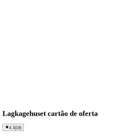
Lagkagehuset cartão de oferta
4.3
(
19
)