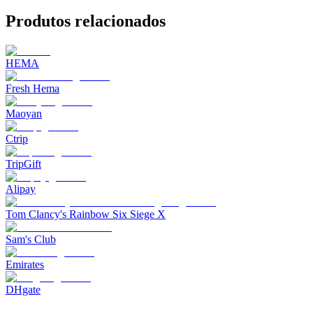
Produtos relacionados
HEMA
Fresh Hema
Maoyan
Ctrip
TripGift
Alipay
Tom Clancy's Rainbow Six Siege X
Sam's Club
Emirates
DHgate