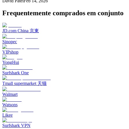
David Patel
Feb 14, 2026
Frequentemente comprados em conjunto
JD.com China 京東
Sinopec
VIPshop
YongHui
Surfshark One
Tmall supermarket 天猫
Walmart
Watsons
Likee
Surfshark VPN