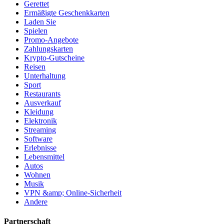
Gerettet
Ermäßigte Geschenkkarten
Laden Sie
Spielen
Promo-Angebote
Zahlungskarten
Krypto-Gutscheine
Reisen
Unterhaltung
Sport
Restaurants
Ausverkauf
Kleidung
Elektronik
Streaming
Software
Erlebnisse
Lebensmittel
Autos
Wohnen
Musik
VPN &amp; Online-Sicherheit
Andere
Partnerschaft