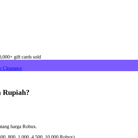
,000+ gift cards sold
e Clearance
m Rupiah?
ntang harga Robux.
400, 800, 1.000, 4.500, 10.000 Robux)