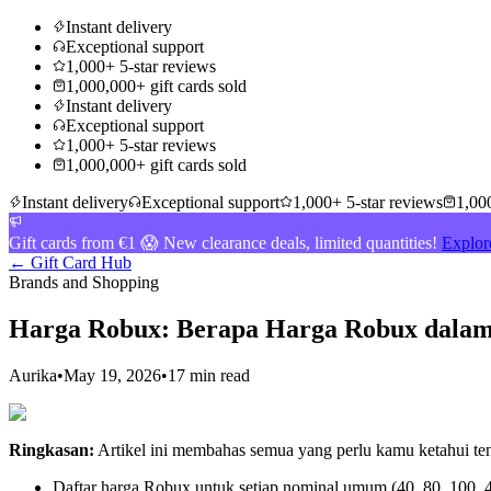
Instant delivery
Exceptional support
1,000+ 5-star reviews
1,000,000+ gift cards sold
Instant delivery
Exceptional support
1,000+ 5-star reviews
1,000,000+ gift cards sold
Instant delivery
Exceptional support
1,000+ 5-star reviews
1,000
Gift cards from €1 😱 New clearance deals, limited quantities!
Explor
← Gift Card Hub
Brands and Shopping
Harga Robux: Berapa Harga Robux dala
Aurika
•
May 19, 2026
•
17 min read
Ringkasan:
Artikel ini membahas semua yang perlu kamu ketahui te
Daftar harga Robux untuk setiap nominal umum (40, 80, 100, 