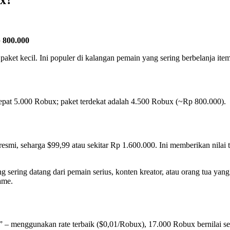
ux?
 800.000
aket kecil. Ini populer di kalangan pemain yang sering berbelanja ite
epat 5.000 Robux; paket terdekat adalah 4.500 Robux (~Rp 800.000).
esmi, seharga $99,99 atau sekitar Rp 1.600.000. Ini memberikan nilai 
 sering datang dari pemain serius, konten kreator, atau orang tua yan
ame.
” – menggunakan rate terbaik ($0,01/Robux), 17.000 Robux bernilai s