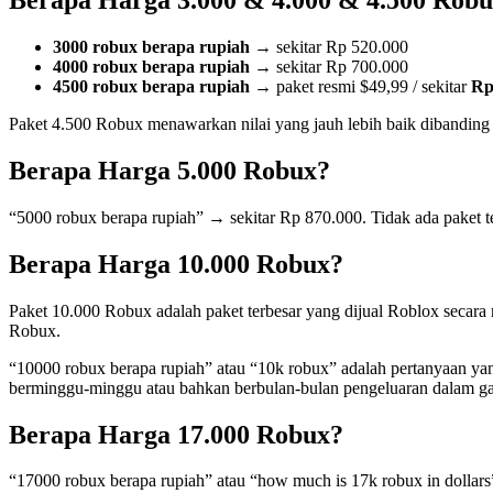
Berapa Harga 3.000 & 4.000 & 4.500 Rob
3000 robux berapa rupiah
→ sekitar Rp 520.000
4000 robux berapa rupiah
→ sekitar Rp 700.000
4500 robux berapa rupiah
→ paket resmi $49,99 / sekitar
Rp
Paket 4.500 Robux menawarkan nilai yang jauh lebih baik dibanding p
Berapa Harga 5.000 Robux?
“5000 robux berapa rupiah” → sekitar Rp 870.000. Tidak ada paket t
Berapa Harga 10.000 Robux?
Paket 10.000 Robux adalah paket terbesar yang dijual Roblox secara r
Robux.
“10000 robux berapa rupiah” atau “10k robux” adalah pertanyaan yang
berminggu-minggu atau bahkan berbulan-bulan pengeluaran dalam g
Berapa Harga 17.000 Robux?
“17000 robux berapa rupiah” atau “how much is 17k robux in dollars