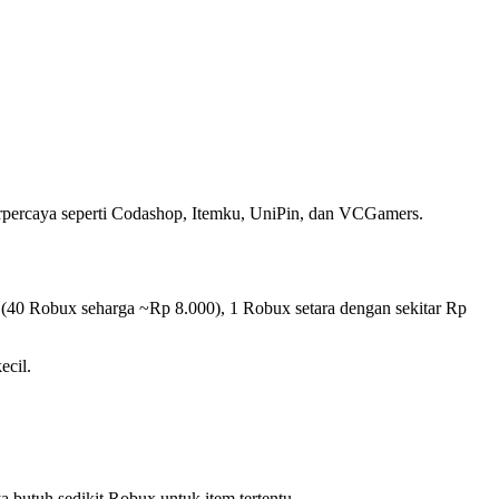
 terpercaya seperti Codashop, Itemku, UniPin, dan VCGamers.
l (40 Robux seharga ~Rp 8.000), 1 Robux setara dengan sekitar Rp
ecil.
a butuh sedikit Robux untuk item tertentu.