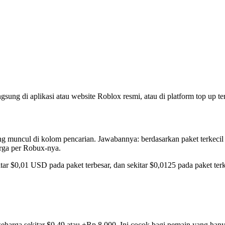
angsung di aplikasi atau website Roblox resmi, atau di platform top up
ing muncul di kolom pencarian. Jawabannya: berdasarkan paket terkeci
rga per Robux-nya.
tar $0,01 USD pada paket terbesar, dan sekitar $0,0125 pada paket terk
 seharga sekitar $0,49 atau ±Rp 8.000. Ini cocok bagi pemain yang hany