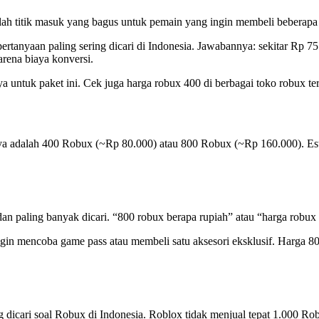
alah titik masuk yang bagus untuk pemain yang ingin membeli beberapa 
pertanyaan paling sering dicari di Indonesia. Jawabannya: sekitar Rp 7
arena biaya konversi.
ya untuk paket ini. Cek juga harga robux 400 di berbagai toko robux te
ya adalah 400 Robux (~Rp 80.000) atau 800 Robux (~Rp 160.000). Esti
n paling banyak dicari. “800 robux berapa rupiah” atau “harga robux 8
ingin mencoba game pass atau membeli satu aksesori eksklusif. Harga
 dicari soal Robux di Indonesia. Roblox tidak menjual tepat 1.000 Robu