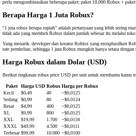
perlu mengombinasikan beberapa paket: paket 10.000 Robux + paket
Berapa Harga 1 Juta Robux?
“1 juta robux berapa rupiah” adalah pertanyaan yang lebih sering mun
tidak ada yang membeli Robux dalam jumlah sebesar itu melalui toko 
Yang menarik: developer dan kreator Roblox yang
menghasilkan
Robu
rate pembelian, sehingga 1 juta Robux mungkin hanya setara dengan s
Harga Robux dalam Dolar (USD)
Berikut ringkasan robux price USD per unit untuk membantu kamu me
Paket
Harga USD
Robux
Harga per Robux
Kecil
$0,49
40
~$0,0125
Sedang
$0,99
80
~$0,0124
Besar
$4,99
400
~$0,0125
XL
$9,99
800
~$0,0125
XXL
$19,99
1.700
~$0,0118
XXXL
$49,99
4.500
~$0,0111
Terbesar
$99,99
10.000
~$0,0100