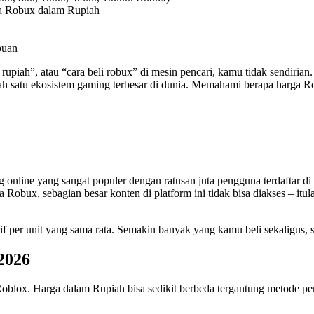
ta Robux dalam Rupiah
puan
upiah”, atau “cara beli robux” di mesin pencari, kamu tidak sendirian
ah satu ekosistem gaming terbesar di dunia. Memahami berapa harga R
online yang sangat populer dengan ratusan juta pengguna terdaftar 
 Robux, sebagian besar konten di platform ini tidak bisa diakses – i
f per unit yang sama rata. Semakin banyak yang kamu beli sekaligus,
2026
 Roblox. Harga dalam Rupiah bisa sedikit berbeda tergantung metode p