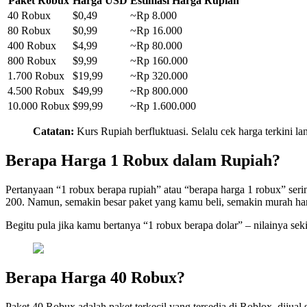
Paket Robux
Harga USD
Estimasi Harga Rupiah
40 Robux
$0,49
~Rp 8.000
80 Robux
$0,99
~Rp 16.000
400 Robux
$4,99
~Rp 80.000
800 Robux
$9,99
~Rp 160.000
1.700 Robux
$19,99
~Rp 320.000
4.500 Robux
$49,99
~Rp 800.000
10.000 Robux
$99,99
~Rp 1.600.000
Catatan:
Kurs Rupiah berfluktuasi. Selalu cek harga terkini l
Berapa Harga 1 Robux dalam Rupiah?
Pertanyaan “1 robux berapa rupiah” atau “berapa harga 1 robux” ser
200. Namun, semakin besar paket yang kamu beli, semakin murah ha
Begitu pula jika kamu bertanya “1 robux berapa dolar” – nilainya seki
Berapa Harga 40 Robux?
Paket 40 Robux adalah paket terkecil yang tersedia di Roblox, dijual