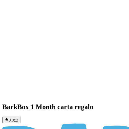
BarkBox 1 Month carta regalo
0.0
(
1
)