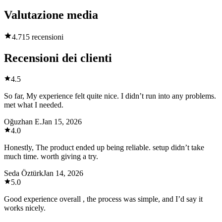
Valutazione media
4.7
15 recensioni
Recensioni dei clienti
4.5
So far, My experience felt quite nice. I didn’t run into any problems.
met what I needed.
Oğuzhan E.
Jan 15, 2026
4.0
Honestly, The product ended up being reliable. setup didn’t take
much time. worth giving a try.
Seda Öztürk
Jan 14, 2026
5.0
Good experience overall , the process was simple, and I’d say it
works nicely.