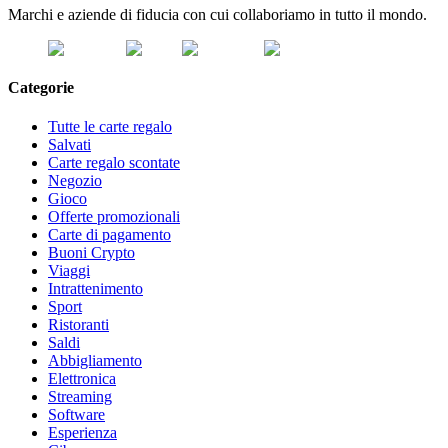
Marchi e aziende di fiducia con cui collaboriamo in tutto il mondo.
Categorie
Tutte le carte regalo
Salvati
Carte regalo scontate
Negozio
Gioco
Offerte promozionali
Carte di pagamento
Buoni Crypto
Viaggi
Intrattenimento
Sport
Ristoranti
Saldi
Abbigliamento
Elettronica
Streaming
Software
Esperienza