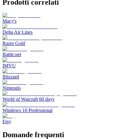
Prodotti correlati
Macy's
Delta Air Lines
Razer Gold
Battle.net
IMVU
Blizzard
Nintendo
World of Warcraft 60 days
Windows 10 Professional
Etsy
Domande frequenti