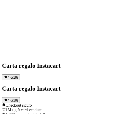
Carta regalo Instacart
4.6
(
18
)
Carta regalo Instacart
4.6
(
18
)
Checkout
sicuro
1M+
gift card vendute