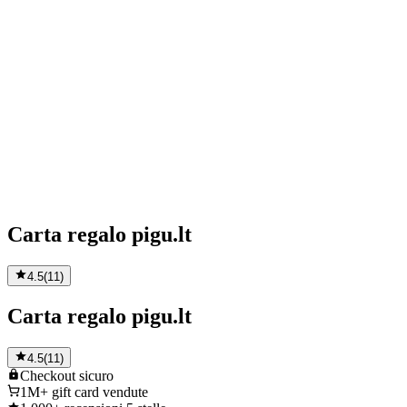
Carta regalo pigu.lt
4.5
(
11
)
Carta regalo pigu.lt
4.5
(
11
)
Checkout
sicuro
1M+
gift card vendute