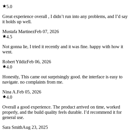
5.0
Great experience overall , I didn’t run into any problems, and I’d say
it holds up well.
Mustafa Martinez
Feb 07, 2026
4.5
Not gonna lie, I tried it recently and it was fine. happy with how it
went.
Robert Yildiz
Feb 06, 2026
4.0
Honestly, This came out surprisingly good. the interface is easy to
navigate. no complaints from me.
Nina A.
Feb 05, 2026
4.0
Overall a good experience. The product arrived on time, worked
properly, and the build quality feels durable. I’d recommend it for
general use.
Sara Smith
Aug 23, 2025