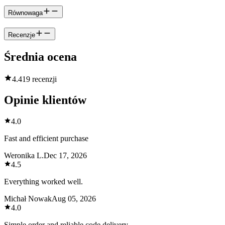
Równowaga
Recenzje
Średnia ocena
4.4
19 recenzji
Opinie klientów
4.0
Fast and efficient purchase
Weronika L.
Dec 17, 2026
4.5
Everything worked well.
Michał Nowak
Aug 05, 2026
4.0
Simple order and reliable code delivery