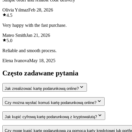
Olivia Yılmaz
Feb 28, 2026
4.5
Very happy with the fast purchase.
Mateo Smith
Jan 21, 2026
5.0
Reliable and smooth process.
Elena Ivanova
May 18, 2025
Często zadawane pytania
Jak zrealizować kartę podarunkową online?
Czy można wysłać komuś kartę podarunkową online?
Jak kupić cyfrową kartę podarunkową z kryptowalutą?
Czy mogę kupić kartę podarunkową za pomocą karty kredytowej lub portfe