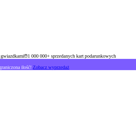
5 gwiazdkami
1 000 000+ sprzedanych kart podarunkowych
raniczona ilość!
Zobacz wyprzedaż