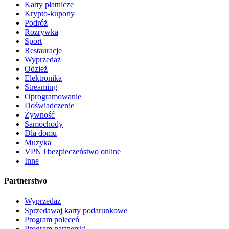
Karty płatnicze
Krypto-kupony
Podróż
Rozrywka
Sport
Restauracje
Wyprzedaż
Odzież
Elektronika
Streaming
Oprogramowanie
Doświadczenie
Żywność
Samochody
Dla domu
Muzyka
VPN i bezpieczeństwo online
Inne
Partnerstwo
Wyprzedaż
Sprzedawaj karty podarunkowe
Program poleceń
Program partnerski