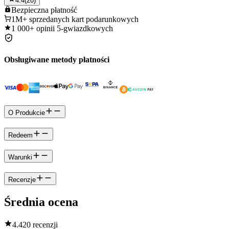
4.4
(
20
)
Bezpieczna
płatność
1M+
sprzedanych kart podarunkowych
1 000+
opinii 5-gwiazdkowych
Obsługiwane metody płatności
O Produkcie
Redeem
Warunki
Recenzje
Średnia ocena
4.4
20 recenzji