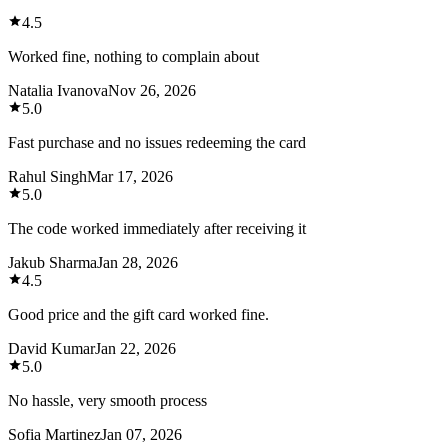
4.5
Worked fine, nothing to complain about
Natalia Ivanova
Nov 26, 2026
5.0
Fast purchase and no issues redeeming the card
Rahul Singh
Mar 17, 2026
5.0
The code worked immediately after receiving it
Jakub Sharma
Jan 28, 2026
4.5
Good price and the gift card worked fine.
David Kumar
Jan 22, 2026
5.0
No hassle, very smooth process
Sofia Martinez
Jan 07, 2026