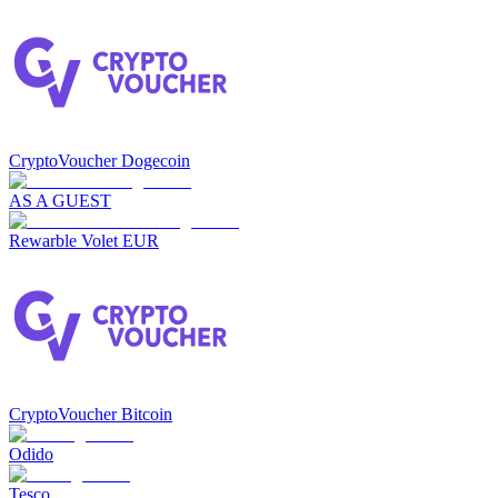
CryptoVoucher Dogecoin
AS A GUEST
Rewarble Volet EUR
CryptoVoucher Bitcoin
Odido
Tesco