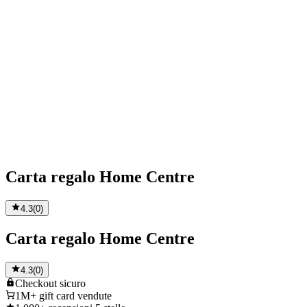
Carta regalo Home Centre
4.3
(
0
)
Carta regalo Home Centre
4.3
(
0
)
Checkout
sicuro
1M+
gift card vendute