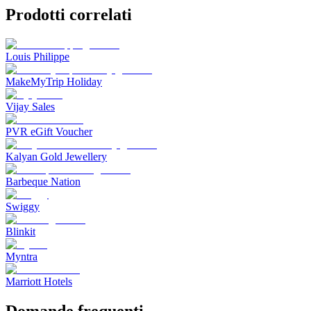
Prodotti correlati
Louis Philippe
MakeMyTrip Holiday
Vijay Sales
PVR eGift Voucher
Kalyan Gold Jewellery
Barbeque Nation
Swiggy
Blinkit
Myntra
Marriott Hotels
Domande frequenti