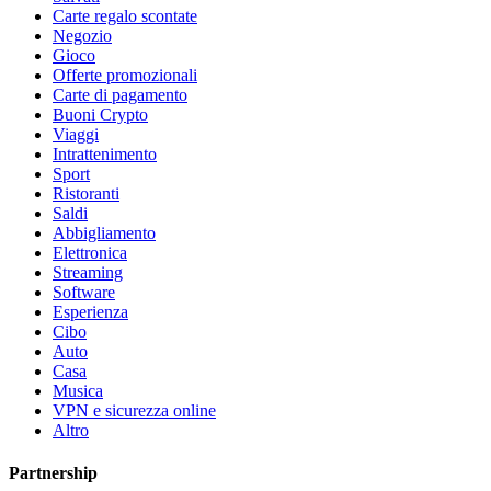
Carte regalo scontate
Negozio
Gioco
Offerte promozionali
Carte di pagamento
Buoni Crypto
Viaggi
Intrattenimento
Sport
Ristoranti
Saldi
Abbigliamento
Elettronica
Streaming
Software
Esperienza
Cibo
Auto
Casa
Musica
VPN e sicurezza online
Altro
Partnership