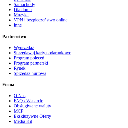
Samochody
Dla domu
Muzyka
VPN i bezpieczeństwo online
Inne
Partnerstwo
Wyprzedaż
Sprzedawaj karty podarunkowe
Program poleceń
Program partnerski
Rynek
Sprzedaż hurtowa
Firma
O Nas
FAQ / Wsparcie
Obsługiwane waluty
MCP
Ekskluzywne Oferty
Media Kit