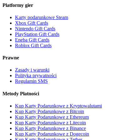
Platformy gier
Karty podarunkowe Steam
Xbox Gift Cards
Nintendo Gift Cards
PlayStation Gift Cards
Eneba Gift Cards
Roblox Gift Cards
Prawne
Zasady i warunki
Polityka prywatności
Regulamin SMS
Metody Płatności
Kup Karty Podarunkowe z Kryptowalutami
Kup Karty Podarunkowe z Bitcoin
Kup Karty Podarunkowe z Ethereum
Kup Karty Podarunkowe z Litecoin
Kup Karty Podarunkowe z Binance
Kup Karty Podarunkowe z Dogecoin
Kup Karty Podarunkowe z Tether