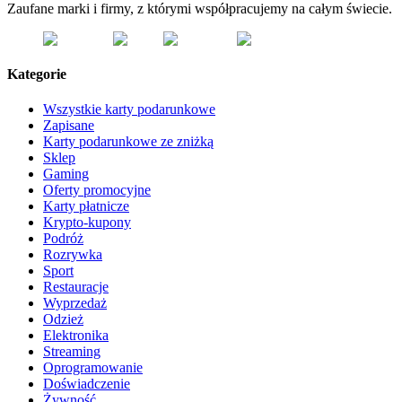
Zaufane marki i firmy, z którymi współpracujemy na całym świecie.
Kategorie
Wszystkie karty podarunkowe
Zapisane
Karty podarunkowe ze zniżką
Sklep
Gaming
Oferty promocyjne
Karty płatnicze
Krypto-kupony
Podróż
Rozrywka
Sport
Restauracje
Wyprzedaż
Odzież
Elektronika
Streaming
Oprogramowanie
Doświadczenie
Żywność