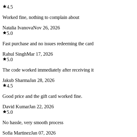
4.5
Worked fine, nothing to complain about
Natalia Ivanova
Nov 26, 2026
5.0
Fast purchase and no issues redeeming the card
Rahul Singh
Mar 17, 2026
5.0
The code worked immediately after receiving it
Jakub Sharma
Jan 28, 2026
4.5
Good price and the gift card worked fine.
David Kumar
Jan 22, 2026
5.0
No hassle, very smooth process
Sofia Martinez
Jan 07, 2026