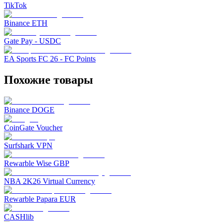
TikTok
Binance ETH
Gate Pay - USDC
EA Sports FC 26 - FC Points
Похожие товары
Binance DOGE
CoinGate Voucher
Surfshark VPN
Rewarble Wise GBP
NBA 2K26 Virtual Currency
Rewarble Papara EUR
CASHlib