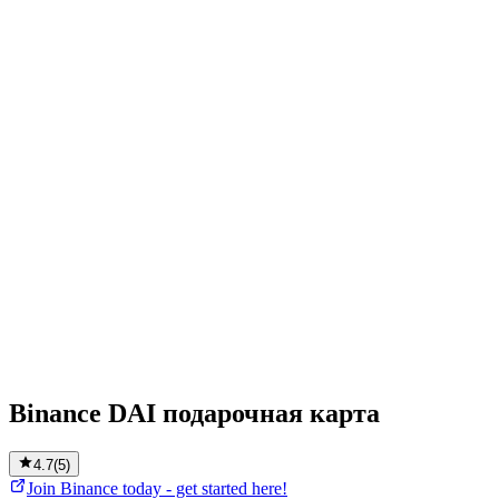
Binance DAI подарочная карта
4.7
(
5
)
Join Binance today - get started here!