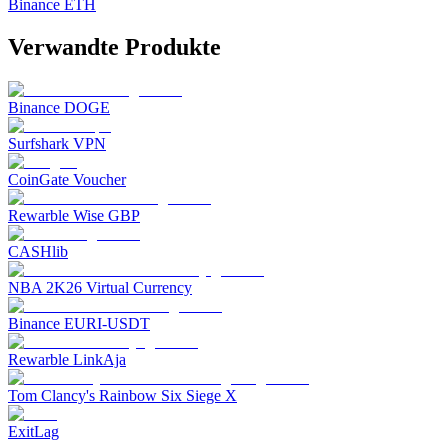
Binance ETH
Verwandte Produkte
Binance DOGE
Surfshark VPN
CoinGate Voucher
Rewarble Wise GBP
CASHlib
NBA 2K26 Virtual Currency
Binance EURI-USDT
Rewarble LinkAja
Tom Clancy's Rainbow Six Siege X
ExitLag