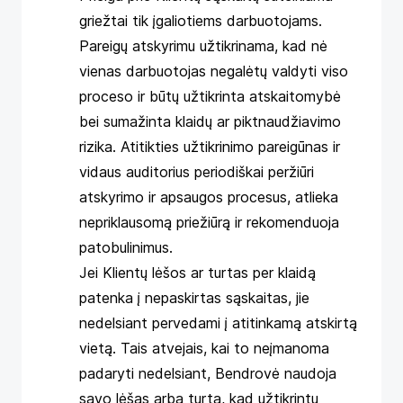
griežtai tik įgaliotiems darbuotojams.
Pareigų atskyrimu užtikrinama, kad nė
vienas darbuotojas negalėtų valdyti viso
proceso ir būtų užtikrinta atskaitomybė
bei sumažinta klaidų ar piktnaudžiavimo
rizika. Atitikties užtikrinimo pareigūnas ir
vidaus auditorius periodiškai peržiūri
atskyrimo ir apsaugos procesus, atlieka
nepriklausomą priežiūrą ir rekomenduoja
patobulinimus.
Jei Klientų lėšos ar turtas per klaidą
patenka į nepaskirtas sąskaitas, jie
nedelsiant pervedami į atitinkamą atskirtą
vietą. Tais atvejais, kai to neįmanoma
padaryti nedelsiant, Bendrovė naudoja
savo lėšas arba turtą, kad užtikrintų