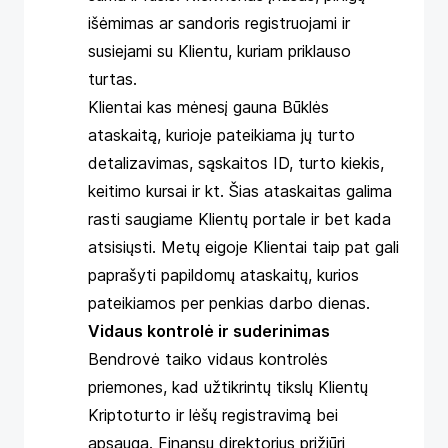
išėmimas ar sandoris registruojami ir
susiejami su Klientu, kuriam priklauso
turtas.
Klientai kas mėnesį gauna Būklės
ataskaitą, kurioje pateikiama jų turto
detalizavimas, sąskaitos ID, turto kiekis,
keitimo kursai ir kt. Šias ataskaitas galima
rasti saugiame Klientų portale ir bet kada
atsisiųsti. Metų eigoje Klientai taip pat gali
paprašyti papildomų ataskaitų, kurios
pateikiamos per penkias darbo dienas.
Vidaus kontrolė ir suderinimas
Bendrovė taiko vidaus kontrolės
priemones, kad užtikrintų tikslų Klientų
Kriptoturto ir lėšų registravimą bei
apsaugą. Finansų direktorius prižiūri