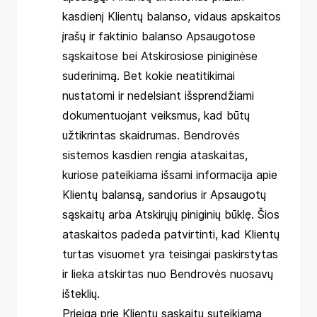
kasdienį Klientų balanso, vidaus apskaitos
įrašų ir faktinio balanso Apsaugotose
sąskaitose bei Atskirosiose piniginėse
suderinimą. Bet kokie neatitikimai
nustatomi ir nedelsiant išsprendžiami
dokumentuojant veiksmus, kad būtų
užtikrintas skaidrumas. Bendrovės
sistemos kasdien rengia ataskaitas,
kuriose pateikiama išsami informacija apie
Klientų balansą, sandorius ir Apsaugotų
sąskaitų arba Atskirųjų piniginių būklę. Šios
ataskaitos padeda patvirtinti, kad Klientų
turtas visuomet yra teisingai paskirstytas
ir lieka atskirtas nuo Bendrovės nuosavų
išteklių.
Prieiga prie Klientų sąskaitų suteikiama