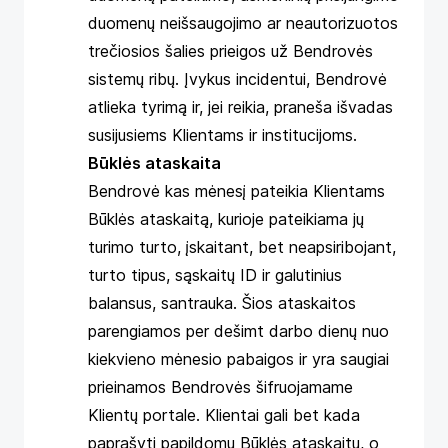
duomenų neišsaugojimo ar neautorizuotos
trečiosios šalies prieigos už Bendrovės
sistemų ribų. Įvykus incidentui, Bendrovė
atlieka tyrimą ir, jei reikia, praneša išvadas
susijusiems Klientams ir institucijoms.
Būklės ataskaita
Bendrovė kas mėnesį pateikia Klientams
Būklės ataskaitą, kurioje pateikiama jų
turimo turto, įskaitant, bet neapsiribojant,
turto tipus, sąskaitų ID ir galutinius
balansus, santrauka. Šios ataskaitos
parengiamos per dešimt darbo dienų nuo
kiekvieno mėnesio pabaigos ir yra saugiai
prieinamos Bendrovės šifruojamame
Klientų portale. Klientai gali bet kada
paprašyti papildomų Būklės ataskaitų, o