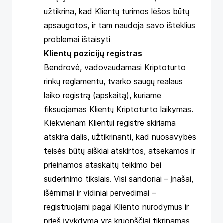
užtikrina, kad Klientų turimos lėšos būtų
apsaugotos, ir tam naudoja savo išteklius
problemai ištaisyti.
Klientų pozicijų registras
Bendrovė, vadovaudamasi Kriptoturto
rinkų reglamentu, tvarko saugų realaus
laiko registrą (apskaitą), kuriame
fiksuojamas Klientų Kriptoturto laikymas.
Kiekvienam Klientui registre skiriama
atskira dalis, užtikrinanti, kad nuosavybės
teisės būtų aiškiai atskirtos, atsekamos ir
prieinamos ataskaitų teikimo bei
suderinimo tikslais. Visi sandoriai – įnašai,
išėmimai ir vidiniai pervedimai –
registruojami pagal Kliento nurodymus ir
prieš įvykdymą yra kruopščiai tikrinamas