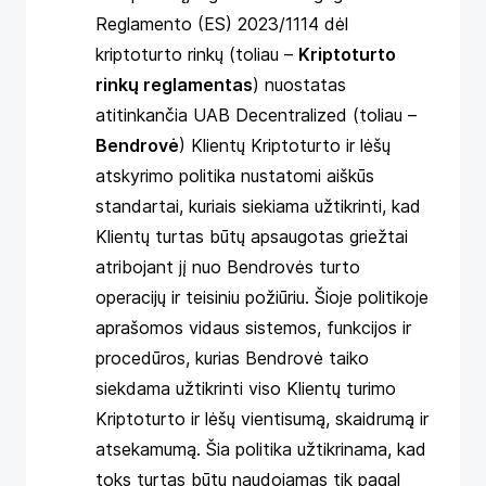
Reglamento (ES) 2023/1114 dėl
kriptoturto rinkų (toliau –
Kriptoturto
rinkų reglamentas
) nuostatas
atitinkančia UAB Decentralized (toliau –
Bendrovė
) Klientų Kriptoturto ir lėšų
atskyrimo politika nustatomi aiškūs
standartai, kuriais siekiama užtikrinti, kad
Klientų turtas būtų apsaugotas griežtai
atribojant jį nuo Bendrovės turto
operacijų ir teisiniu požiūriu. Šioje politikoje
aprašomos vidaus sistemos, funkcijos ir
procedūros, kurias Bendrovė taiko
siekdama užtikrinti viso Klientų turimo
Kriptoturto ir lėšų vientisumą, skaidrumą ir
atsekamumą. Šia politika užtikrinama, kad
toks turtas būtų naudojamas tik pagal