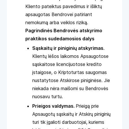
Kliento pateiktus pavedimus ir išliktų
apsaugotas Bendrovei patiriant
nemokumą arba veiklos riziką.
Pagrindinės Bendrovės atskyrimo
praktikos sudedamosios dalys
Sąskaitų ir piniginių atskyrimas
.
Klientų lėšos laikomos Apsaugotose
sąskaitose licencijuotose kredito
įstaigose, o Kriptoturtas saugomas
nustatytose Atskirose piniginėse. Jie
niekada nėra maišomi su Bendrovės
nuosavu turtu.
Prieigos valdymas.
Prieigą prie
Apsaugotų sąskaitų ir Atskirų piniginių
turi tik įgalioti darbuotojai, kuriems