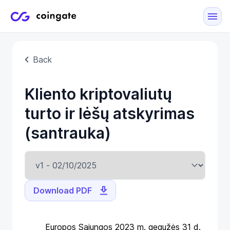
Back
Kliento kriptovaliutų
turto ir lėšų atskyrimas
(santrauka)
Download PDF
Europos Sąjungos 2023 m. gegužės 31 d.