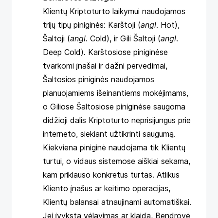
Klientų Kriptoturto laikymui naudojamos
trijų tipų piniginės: Karštoji (
angl
. Hot),
Šaltoji (
angl
. Cold), ir Gili Šaltoji (
angl
.
Deep Cold). Karštosiose piniginėse
tvarkomi įnašai ir dažni pervedimai,
Šaltosios piniginės naudojamos
planuojamiems išeinantiems mokėjimams,
o Giliose Šaltosiose piniginėse saugoma
didžioji dalis Kriptoturto neprisijungus prie
interneto, siekiant užtikrinti saugumą.
Kiekviena piniginė naudojama tik Klientų
turtui, o vidaus sistemose aiškiai sekama,
kam priklauso konkretus turtas. Atlikus
Kliento įnašus ar keitimo operacijas,
Klientų balansai atnaujinami automatiškai.
Jei įvyksta vėlavimas ar klaida, Bendrovė