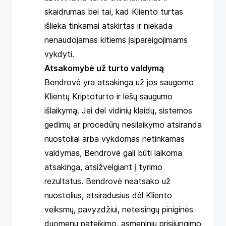
skaidrumas bei tai, kad Kliento turtas
išlieka tinkamai atskirtas ir niekada
nenaudojamas kitiems įsipareigojimams
vykdyti.
Atsakomybė už turto valdymą
Bendrovė yra atsakinga už jos saugomo
Klientų Kriptoturto ir lėšų saugumo
išlaikymą. Jei dėl vidinių klaidų, sistemos
gedimų ar procedūrų nesilaikymo atsiranda
nuostoliai arba vykdomas netinkamas
valdymas, Bendrovė gali būti laikoma
atsakinga, atsižvelgiant į tyrimo
rezultatus. Bendrovė neatsako už
nuostolius, atsiradusius dėl Kliento
veiksmų, pavyzdžiui, neteisingų piniginės
duomenų pateikimo, asmeninių prisijungimo