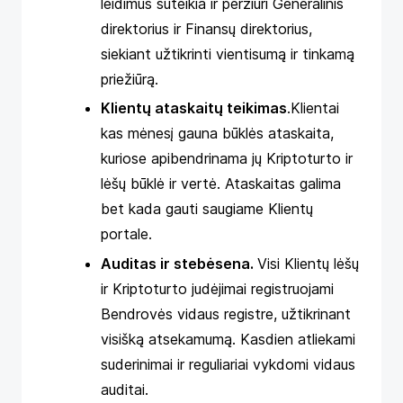
leidimus suteikia ir peržiūri Generalinis
direktorius ir Finansų direktorius,
siekiant užtikrinti vientisumą ir tinkamą
priežiūrą.
Klientų ataskaitų teikimas
.Klientai
kas mėnesį gauna būklės ataskaita,
kuriose apibendrinama jų Kriptoturto ir
lėšų būklė ir vertė. Ataskaitas galima
bet kada gauti saugiame Klientų
portale.
Auditas ir stebėsena.
Visi Klientų lėšų
ir Kriptoturto judėjimai registruojami
Bendrovės vidaus registre, užtikrinant
visišką atsekamumą. Kasdien atliekami
suderinimai ir reguliariai vykdomi vidaus
auditai.