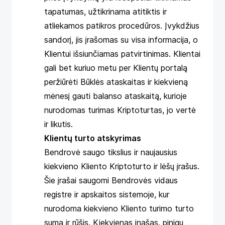
tapatumas, užtikrinama atitiktis ir
atliekamos patikros procedūros. Įvykdžius
sandorį, jis įrašomas su visa informacija, o
Klientui išsiunčiamas patvirtinimas. Klientai
gali bet kuriuo metu per Klientų portalą
peržiūrėti Būklės ataskaitas ir kiekvieną
mėnesį gauti balanso ataskaitą, kurioje
nurodomas turimas Kriptoturtas, jo vertė
ir likutis.
Klientų turto atskyrimas
Bendrovė saugo tikslius ir naujausius
kiekvieno Kliento Kriptoturto ir lėšų įrašus.
Šie įrašai saugomi Bendrovės vidaus
registre ir apskaitos sistemoje, kur
nurodoma kiekvieno Kliento turimo turto
suma ir rūšis. Kiekvienas įnašas, pinigų