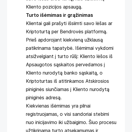
Kliento pozicijos apsaugą.
Turto išėmimas ir grąžinimas
Klientai gali prašyti išsiimti savo lėšas ar
Kriptoturtą per Bendrovės platformą.
Prieš apdorojant kiekvieną užklausą
patikrinama tapatybė. Išėmimai vykdomi
atsižvelgiant į turto rūšį: Kliento lėšos iš
Apsaugotos sąskaitos pervedamos į
Kliento nurodytą banko sąskaitą, o
Kriptoturtas iš atitinkamos Atskirosios
piniginės siunčiamas į Kliento nurodytą
piniginės adresą.
Kiekvienas išėmimas yra pilnai
registruojamas, o visi sandoriai stebimi
nuo inicijavimo iki užbaigimo. Šiuo procesu
užtikrinama turto atsekamumas ir