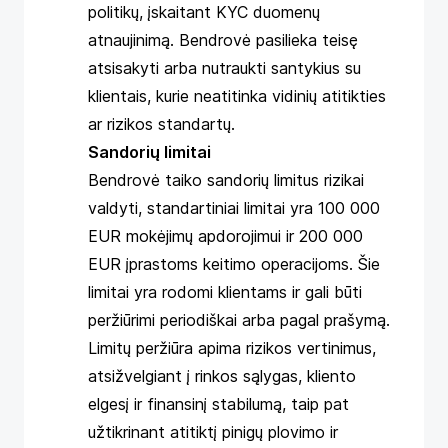
politikų, įskaitant KYC duomenų
atnaujinimą. Bendrovė pasilieka teisę
atsisakyti arba nutraukti santykius su
klientais, kurie neatitinka vidinių atitikties
ar rizikos standartų.
Sandorių limitai
Bendrovė taiko sandorių limitus rizikai
valdyti, standartiniai limitai yra 100 000
EUR mokėjimų apdorojimui ir 200 000
EUR įprastoms keitimo operacijoms. Šie
limitai yra rodomi klientams ir gali būti
peržiūrimi periodiškai arba pagal prašymą.
Limitų peržiūra apima rizikos vertinimus,
atsižvelgiant į rinkos sąlygas, kliento
elgesį ir finansinį stabilumą, taip pat
užtikrinant atitiktį pinigų plovimo ir