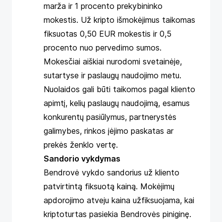
marža ir 1 procento prekybininko
mokestis. Už kripto išmokėjimus taikomas
fiksuotas 0,50 EUR mokestis ir 0,5
procento nuo pervedimo sumos.
Mokesčiai aiškiai nurodomi svetainėje,
sutartyse ir paslaugų naudojimo metu.
Nuolaidos gali būti taikomos pagal kliento
apimtį, kelių paslaugų naudojimą, esamus
konkurentų pasiūlymus, partnerystės
galimybes, rinkos įėjimo paskatas ar
prekės ženklo vertę.
Sandorio vykdymas
Bendrovė vykdo sandorius už kliento
patvirtintą fiksuotą kainą. Mokėjimų
apdorojimo atveju kaina užfiksuojama, kai
kriptoturtas pasiekia Bendrovės piniginę.