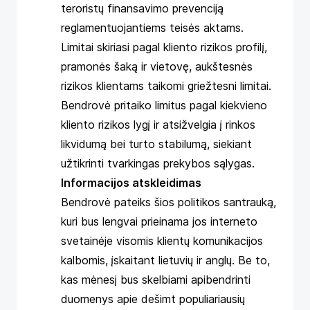
teroristų finansavimo prevenciją
reglamentuojantiems teisės aktams.
Limitai skiriasi pagal kliento rizikos profilį,
pramonės šaką ir vietovę, aukštesnės
rizikos klientams taikomi griežtesni limitai.
Bendrovė pritaiko limitus pagal kiekvieno
kliento rizikos lygį ir atsižvelgia į rinkos
likvidumą bei turto stabilumą, siekiant
užtikrinti tvarkingas prekybos sąlygas.
Informacijos atskleidimas
Bendrovė pateiks šios politikos santrauką,
kuri bus lengvai prieinama jos interneto
svetainėje visomis klientų komunikacijos
kalbomis, įskaitant lietuvių ir anglų. Be to,
kas mėnesį bus skelbiami apibendrinti
duomenys apie dešimt populiariausių