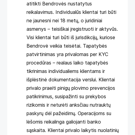
atitikti Bendrovės nustatytus
reikalavimus. Individualūs klientai turi būti
ne jaunesni nei 18 metų, o juridiniai
asmenys – teisiškai įregistruoti ir aktyvūs.
Visi klientai turi būti iš jurisdikcijų, kuriose
Bendrovė veikia teisėtai. Tapatybės
patvirtinimas yra privalomas per KYC
procedūras – realaus laiko tapatybės
tikrinimas individualiems klientams ir
išplėstinė dokumentacija verslui. Klientai
privalo praeiti pinigų plovimo prevencijos
patikrinimus, susipažinti su prekybos
rizikomis ir neturėti anksčiau nutrauktų
paskyrų dėl pažeidimų. Operacijoms su
lėšomis reikalinga galiojanti banko
sąskaita. Klientai privalo laikytis nuolatinių