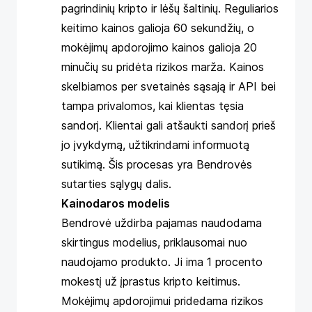
pagrindinių kripto ir lėšų šaltinių. Reguliarios
keitimo kainos galioja 60 sekundžių, o
mokėjimų apdorojimo kainos galioja 20
minučių su pridėta rizikos marža. Kainos
skelbiamos per svetainės sąsają ir API bei
tampa privalomos, kai klientas tęsia
sandorį. Klientai gali atšaukti sandorį prieš
jo įvykdymą, užtikrindami informuotą
sutikimą. Šis procesas yra Bendrovės
sutarties sąlygų dalis.
Kainodaros modelis
Bendrovė uždirba pajamas naudodama
skirtingus modelius, priklausomai nuo
naudojamo produkto. Ji ima 1 procento
mokestį už įprastus kripto keitimus.
Mokėjimų apdorojimui pridedama rizikos