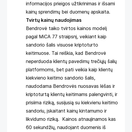
informacijos prieigos užtikrinimas ir išsami
kainų sprendimų bei duomenų apskaita.
Tvirtų kainų naudojimas
Bendrovė taiko tvirtos kainos modelį
pagal MiCA 77 straipsnį, veikiant kaip
sandorio šalis visuose kriptoturto
keitimuose. Tai reiškia, kad Bendrovė
neperduoda klientų pavedimų trečiųjų šalių
platformoms, bet pati veikia kaip klientų
kiekvieno keitimo sandorio šalis,
naudodama Bendrovės nuosavas lėšas ir
kriptoturtą klientų keitimams palengvinti, ir
prisiima riziką, susijusią su kiekvienu keitimo
sandoriu, įskaitant kainų kintamumo ir
likvidumo riziką. Kainos atnaujinamos kas
60 sekundžių, naudojant duomenis iš